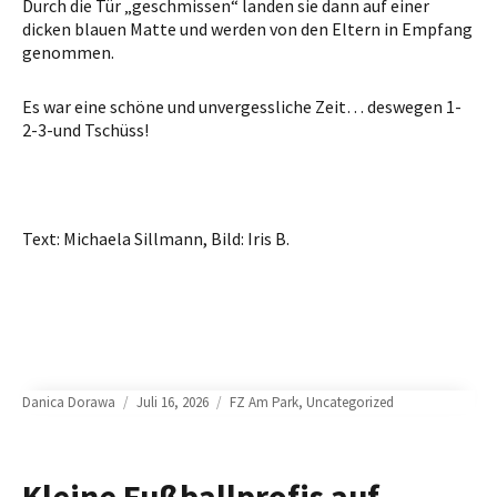
Durch die Tür „geschmissen“ landen sie dann auf einer
dicken blauen Matte und werden von den Eltern in Empfang
genommen.
Es war eine schöne und unvergessliche Zeit… deswegen 1-
2-3-und Tschüss!
Text: Michaela Sillmann, Bild: Iris B.
Author
Posted
Categories
Danica Dorawa
Juli 16, 2026
FZ Am Park
,
Uncategorized
on
Kleine Fußballprofis auf