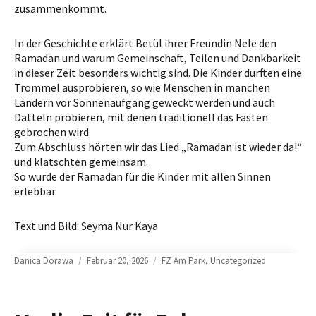
zusammenkommt.
In der Geschichte erklärt Betül ihrer Freundin Nele den
Ramadan und warum Gemeinschaft, Teilen und Dankbarkeit
in dieser Zeit besonders wichtig sind. Die Kinder durften eine
Trommel ausprobieren, so wie Menschen in manchen
Ländern vor Sonnenaufgang geweckt werden und auch
Datteln probieren, mit denen traditionell das Fasten
gebrochen wird.
Zum Abschluss hörten wir das Lied „Ramadan ist wieder da!“
und klatschten gemeinsam.
So wurde der Ramadan für die Kinder mit allen Sinnen
erlebbar.
Text und Bild: Seyma Nur Kaya
Author
Posted
Categories
Danica Dorawa
Februar 20, 2026
FZ Am Park
,
Uncategorized
on