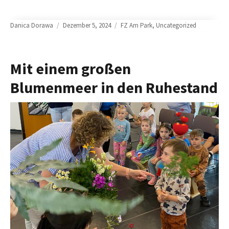
Author
Posted
Categories
Danica Dorawa
Dezember 5, 2024
FZ Am Park
,
Uncategorized
on
Mit einem großen
Blumenmeer in den Ruhestand