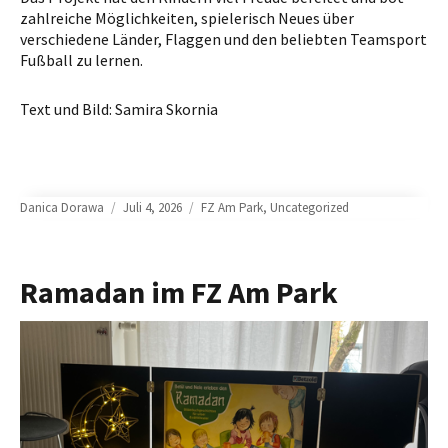
zahlreiche Möglichkeiten, spielerisch Neues über
verschiedene Länder, Flaggen und den beliebten Teamsport
Fußball zu lernen.
Text und Bild: Samira Skornia
Author
Posted
Categories
Danica Dorawa
Juli 4, 2026
FZ Am Park
,
Uncategorized
on
Ramadan im FZ Am Park