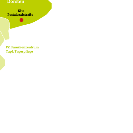
Dorsten
Kita
Pestalozzistraße
FZ: Familienzentrum
Tapf: Tagespﬂege