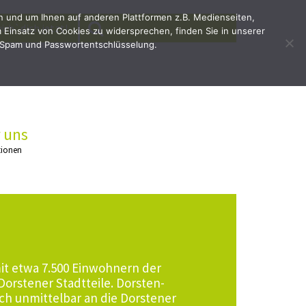
en und um Ihnen auf anderen Plattformen z.B. Medienseiten,
SEARCH
Search
irb`dich jetzt!
Einsatz von Cookies zu widersprechen, finden Sie in unserer
for:
 Spam und Passwortentschlüsselung.
 uns
tionen
mit etwa 7.500 Einwohnern der
 Dorstener Stadtteile. Dorsten-
ch unmittelbar an die Dorstener