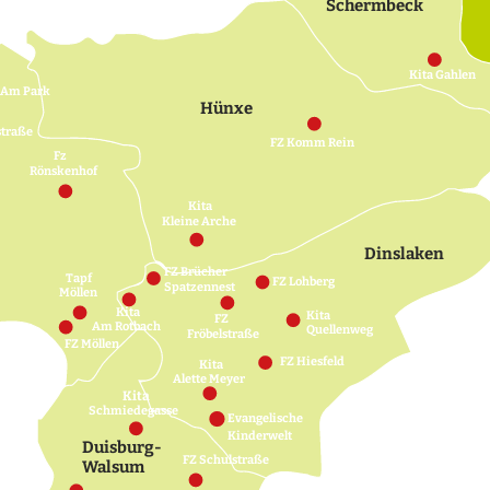
Schermbeck
Kita Gahlen
 Am Park
Hünxe
straße
FZ Komm Rein
Fz
Rönskenhof
Kita
Kleine Arche
Dinslaken
FZ Brücher
Tapf
FZ Lohberg
Spatzennest
Möllen
Kita
Kita
FZ
Am Rotbach
Quellenweg
Fröbelstraße
FZ Möllen
FZ Hiesfeld
Kita
Alette Meyer
Kita
Schmiedegasse
Evangelische
Kinderwelt
Duisburg-
FZ Schulstraße
Walsum