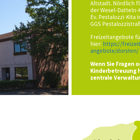
Altstadt. Nördlich 
der Wesel-Datteln-K
Ev. Pestalozzi-Kita
GGS Pestalozzistra
Freizeitangebote fü
hier:
https://freizei
angebote/dorsten/
Wenn Sie Fragen o
Kinderbetreuung h
zentrale Verwaltu