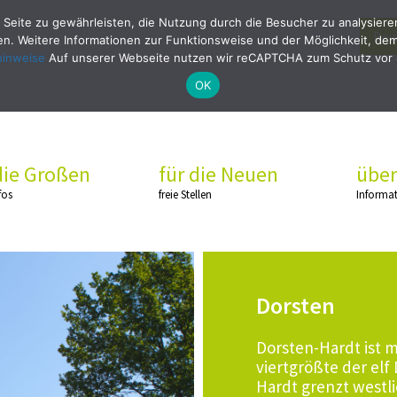
 Seite zu gewährleisten, die Nutzung durch die Besucher zu analysier
Bew
. Weitere Informationen zur Funktionsweise und der Möglichkeit, dem 
hinweise
Auf unserer Webseite nutzen wir reCAPTCHA zum Schutz vor
OK
die Großen
für die Neuen
über
fos
freie Stellen
Informa
Dorsten
Dorsten-Hardt ist 
viertgrößte der elf
Hardt grenzt westli