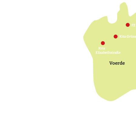
FZ
Kita Grün
Kita
Elisabethstraße
Voerde