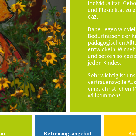
Individualität, Geb
und Flexibilität zu
dazu.
Dabei legen wir vie
Bedürfnissen der Ki
pädagogischen Allt
entwickeln. Wir se
und setzen so gezie
jeden Kindes.
Sehr wichtig ist u
vertrauensvolle Aus
eines christlichen M
willkommen!
am
Betreuungsangebot
Ko