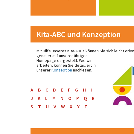
Kita-ABC und Konzeption
Mit Hilfe unseres Kita-ABCs können Sie sich leicht ori
genauer auf unserer
übrigen
Homepage dargestellt. Wie wir
arbeiten, können Sie detailliert in
unserer
Konzeption
nachlesen.
A
B
C
D
E
F
G
H
I
J
K
L
M
N
O
P
Q
R
S
T
U
V
W
X
Y
Z