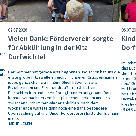
07.07.2026
06.07.2
Vielen Dank: Förderverein sorgte
Kind
für Abkühlung in der Kita
Dorf
ter
Dorfwichtel
Im Rahm
das Buc
und
Der Sommer hat gerade erst begonnen und schon hat uns die
dem The
itt.
erste große Hitzewelle erreicht. In unseren Gruppenräumen
einem G
ist es ganz schön warm. Zum Glück haben unsere
neu.“ G
uf
Erzieherinnen und Erzieher draußen im Schatten
Mut bra
Planschbecken und einen Springbrunnen aufgebaut. Dort
begleit
können wir nach Herzenslust planschen, spielen und uns
Bastel-
zwischendurch immer wieder abkühlen. Nach dem
kreativ 
Wochenende wartete dann noch eine ganz besondere
MEHR L
Überraschung auf uns: Unser Förderverein hatte den Eismann
in die...
MEHR LESEN