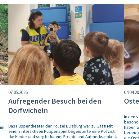
07.05.2026
04.04.2
Aufregender Besuch bei den
Oste
Dorfwicheln
d
In den 
besonde
Das Puppentheater der Polizei Duisburg war zu Gast! Mit
eim
haben w
einem interaktiven Puppenspiel begeisterte eine Polizistin
bedeute
die Kinder und sorgte für viel Freude und Aufmerksamkeit.
n
die Ost