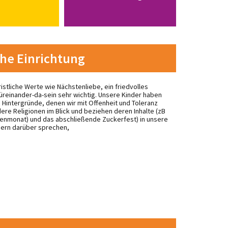
che Einrichtung
ristliche Werte wie Nächstenliebe, ein friedvolles
üreinander-da-sein sehr wichtig. Unsere Kinder haben
se Hintergründe, denen wir mit Offenheit und Toleranz
re Religionen im Blick und beziehen deren Inhalte (zB
enmonat) und das abschließende Zuckerfest) in unsere
ndern darüber sprechen,