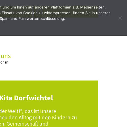
en und um Ihnen auf anderen Plattformen z.B. Medienseiten,
SEARCH
Search
irb`dich jetzt!
Einsatz von Cookies zu widersprechen, finden Sie in unserer
for:
 Spam und Passwortentschlüsselung.
 uns
ionen
Kita Dorfwichtel
er Welt!“, das ist unsere
 neu den Alltag mit den Kindern zu
en. Gemeinschaft und