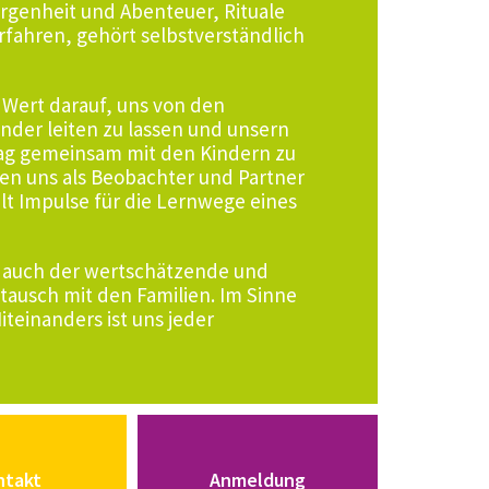
orgenheit und Abenteuer, Rituale
 erfahren, gehört selbstverständlich
l Wert darauf, uns von den
nder leiten zu lassen und unsern
ag gemeinsam mit den Kindern zu
hen uns als Beobachter und Partner
lt Impulse für die Lernwege eines
ns auch der wertschätzende und
tausch mit den Familien. Im Sinne
iteinanders ist uns jeder
ntakt
Anmeldung