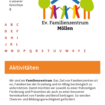
n unserer
Einrichtun
g.
A
B
C
D
E
F
G
H
I
J
K
L
M
N
O
P
Q
R
S
T
U
V
W
X
Y
Z
Aktivitäten
Wir sind ein
Familienzentrum
. Das Ziel von Familienzentren ist
es, Familien bei der Erziehung und im Alltag bestmöglich zu
unterstützen. Damit möchten wir sowohl zu einer frühzeitigen
Förderung und Prävention als auch zu einer besseren
Vereinbarkeit von Familie und Beruf beitragen. So werden
Chancen- und Bildungsgerechtigkeit gefördert.