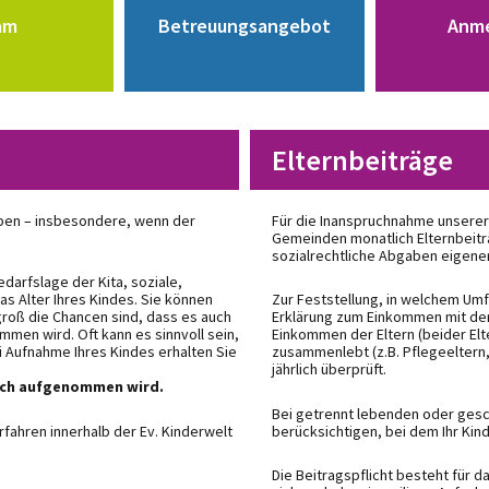
am
Betreuungsangebot
Anm
Elternbeiträge
eben – insbesondere, wenn der
Für die Inanspruchnahme unserer
Gemeinden monatlich Elternbeitr
sozialrechtliche Abgaben eigener
darfslage der Kita, soziale,
s Alter Ihres Kindes. Sie können
Zur Feststellung, in welchem Umf
groß die Chancen sind, dass es auch
Erklärung zum Einkommen mit der
mmen wird. Oft kann es sinnvoll sein,
Einkommen der Eltern (beider Elt
i Aufnahme Ihres Kindes erhalten Sie
zusammenlebt (z.B. Pflegeeltern
jährlich überprüft.
auch aufgenommen wird.
Bei getrennt lebenden oder gesc
ahren innerhalb der Ev. Kinderwelt
berücksichtigen, bei dem Ihr Kin
Die Beitragspflicht besteht für d