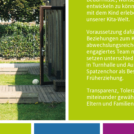
entwickeln zu kön
mit dem Kind erlebe
unserer Kita-Welt.
Voraussetzung dafür
Beziehungen zum K
abwechslungsreiche
engagiertes Team n
setzen unterschie
in Turnhalle und A
Spatzenchor als Bes
Früherziehung.
Transparenz, Toler
miteinander gewähr
Eltern und Familien