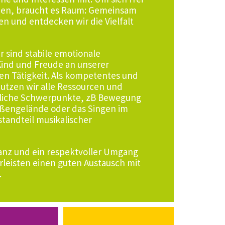
nen, braucht es Raum: Gemeinsam
n und entdecken wir die Vielfalt
 sind stabile emotionale
ind und Freude an unserer
n Tätigkeit. Als kompetentes und
utzen wir alle Ressourcen und
dliche Schwerpunkte, zB Bewegung
ußengelände oder das Singen im
tandteil musikalischer
anz und ein respektvoller Umgang
leisten einen guten Austausch mit
.