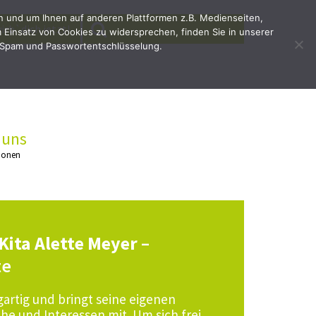
en und um Ihnen auf anderen Plattformen z.B. Medienseiten,
SEARCH
Search
irb`dich jetzt!
Einsatz von Cookies zu widersprechen, finden Sie in unserer
for:
 Spam und Passwortentschlüsselung.
 uns
ionen
Kita Alette Meyer
–
te
igartig und bringt seine eigenen
he und Interessen mit. Um sich frei