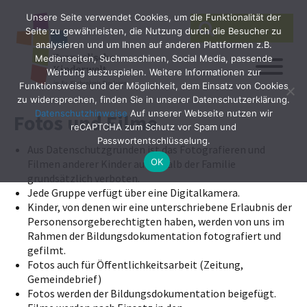
Unsere Seite verwendet Cookies, um die Funktionalität der
SEARCH
Search
Seite zu gewährleisten, die Nutzung durch die Besucher zu
for:
analysieren und um Ihnen auf anderen Plattformen z.B.
Medienseiten, Suchmaschinen, Social Media, passende
Werbung auszuspielen. Weitere Informationen zur
Funktionsweise und der Möglichkeit, dem Einsatz von Cookies
zu widersprechen, finden Sie in unserer Datenschutzerklärung.
Datenschutzhinweise
Auf unserer Webseite nutzen wir
Fotos und Filme
reCAPTCHA zum Schutz vor Spam und
Passwortentschlüsselung.
Aus Datenschutzgründen ist das Fotografieren und
OK
Filmen anderer Kinder außerhalb der Familie
grundsätzlich verboten.
Jede Gruppe verfügt über eine Digitalkamera.
Kinder, von denen wir eine unterschriebene Erlaubnis der
Personensorgeberechtigten haben, werden von uns im
Rahmen der Bildungsdokumentation fotografiert und
gefilmt.
Fotos auch für Öffentlichkeitsarbeit (Zeitung,
Gemeindebrief)
Fotos werden der Bildungsdokumentation beigefügt.