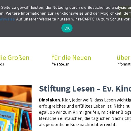
 Seite zu gewährleisten, die Nutzung durch die Besucher zu analysier
Bew
. Weitere Informationen zur Funktionsweise und der Möglichkeit, dem 
hinweise
Auf unserer Webseite nutzen wir reCAPTCHA zum Schutz vor
OK
die Großen
für die Neuen
über
fos
freie Stellen
Informat
Stiftung Lesen – Ev. Ki
Dinslaken
. Klar, jeder weiß, dass Lesen wicht
erfolgreiches und erfülltes Leben ist. Nicht n
egal, ob wir zum Krimi greifen, mit einer Biog
Menschen eintauchen, die täglichen Nachricht
als persönliche Kurznachricht erreicht.