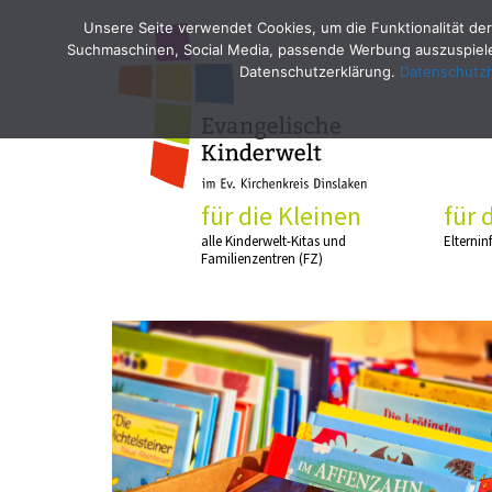
Unsere Seite verwendet Cookies, um die Funktionalität der
Suchmaschinen, Social Media, passende Werbung auszuspielen
Datenschutzerklärung.
Datenschutz
für die Kleinen
für 
alle Kinderwelt-Kitas und
Elternin
Familienzentren (FZ)