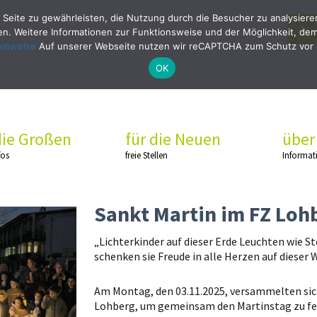
 Seite zu gewährleisten, die Nutzung durch die Besucher zu analysier
Bew
. Weitere Informationen zur Funktionsweise und der Möglichkeit, dem 
hinweise
Auf unserer Webseite nutzen wir reCAPTCHA zum Schutz vor
OK
die Großen
für die Neuen
über
fos
freie Stellen
Informat
Sankt Martin im FZ Loh
„Lichterkinder auf dieser Erde Leuchten wie 
schenken sie Freude in alle Herzen auf dieser W
Am Montag, den 03.11.2025, versammelten sich
Lohberg, um gemeinsam den Martinstag zu fei