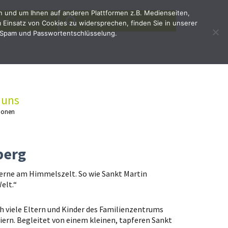
en und um Ihnen auf anderen Plattformen z.B. Medienseiten,
SEARCH
Search
irb`dich jetzt!
Einsatz von Cookies zu widersprechen, finden Sie in unserer
for:
 Spam und Passwortentschlüsselung.
 uns
ionen
berg
Sterne am Himmelszelt. So wie Sankt Martin
elt.“
 viele Eltern und Kinder des Familienzentrums
ern. Begleitet von einem kleinen, tapferen Sankt