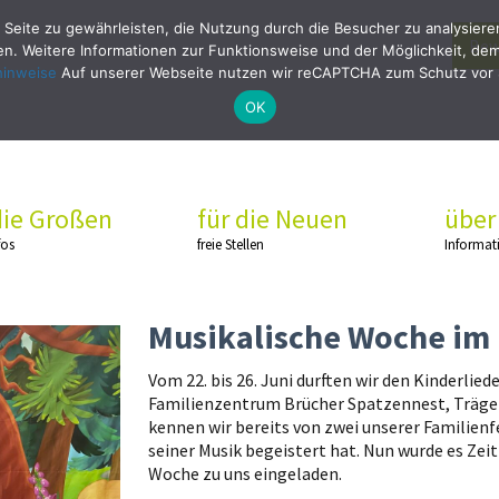
 Seite zu gewährleisten, die Nutzung durch die Besucher zu analysier
Bew
. Weitere Informationen zur Funktionsweise und der Möglichkeit, dem 
hinweise
Auf unserer Webseite nutzen wir reCAPTCHA zum Schutz vor
OK
die Großen
für die Neuen
über
fos
freie Stellen
Informat
Musikalische Woche im 
Vom 22. bis 26. Juni durften wir den Kinderlied
Familienzentrum Brücher Spatzennest, Träger
kennen wir bereits von zwei unserer Familienfe
seiner Musik begeistert hat. Nun wurde es Zei
Woche zu uns eingeladen.