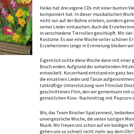
Heiko hat drei eigene CDs mit einer bunten Viel
komponiert hat. In dieser musikalischen Wor
nicht nur auf der Bühne erleben, sondern gem
seiner Lieder eintauchen. Auch die Erzieherinn
in verschiedene Tierrollen geschlüpft. Mit vie
Kostüme. Es war eine Woche voller schöner Erl
Erzieherinnen lange in Erinnerung bleiben wir
Eigentlich sollte diese Woche dann mit einer
Bruch enden. Aufgrund der anhaltenden Hitzew
entwickelt. Kurzerhand entstand ein ganz be
die einzelnen Lieder und Tänze aufgenommen. 
tatkräftige Unterstützung vom Filmclub Dinsla
geschnittenen Film, den wir gemeinsam mit un
gemütlichen Kino- Nachmittag mit Popcorn 
Wir, das Team Brücher Spatzennest, bedanken s
unvergessliche Woche, die vielen lustigen Mo
Musik. Wir freuen uns schon auf ein baldiges W
gehen uns so schnell nicht mehr aus dem Ohr!