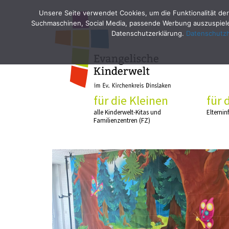
Unsere Seite verwendet Cookies, um die Funktionalität der
Suchmaschinen, Social Media, passende Werbung auszuspielen
Datenschutzerklärung.
Datenschutz
für die Kleinen
für 
alle Kinderwelt-Kitas und
Elternin
Familienzentren (FZ)