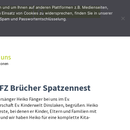
en und um Ihnen auf anderen Plattformen z.B. Medienseiten,
SEARCH
Search
irb`dich jetzt!
Einsatz von Cookies zu widersprechen, finden Sie in unserer
for:
 Spam und Passwortentschlüsselung.
 uns
ionen
FZ Brücher Spatzennest
ersänger Heiko Fänger bei uns im Ev.
schaft Ev. Kinderwelt Dinslaken, begrüßen. Heiko
ste, bei denen er Kinder, Eltern und Familien mit
t und wir haben Heiko für eine komplette Kita-