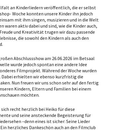
falt an Kinderliedern veröffentlich, die er selbst
kshop- Woche konnten unsere Kinder ihn jedoch
einsam mit ihm singen, musizieren und in die Welt
en waren aktiv dabei und sind, wie die Kinder auch,
l Freude und Kreativität trugen wir dazu passende
ebnisse, die sowohl den Kindern als auch den
d.
 großen Abschlussshow am 26.06.2026 im Betsaal
elle wurde jedoch spontan eine andere Idee
sonderes Filmprojekt. Während der Woche wurden
Dabei erhielten wir ebenso kurzfristig die
ken. Nun freuen wir uns schon sehr auf den fertig
seren Kindern, Eltern und Familien bei einem
anschauen möchten.
ich recht herzlich bei Heiko für diese
mente und seine ansteckende Begeisterung für
iedersehen –denn eines ist sicher: Seine Lieder
 Ein herzliches Dankeschön auch an den Filmclub