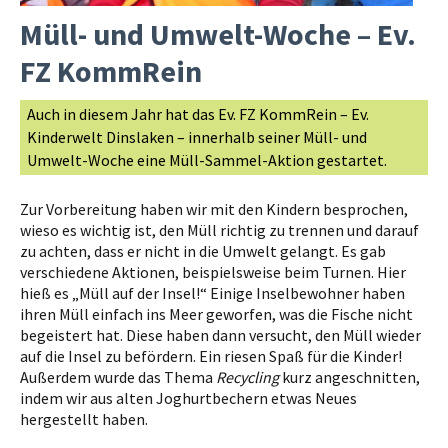
Müll- und Umwelt-Woche – Ev.
FZ KommRein
Auch in diesem Jahr hat das Ev. FZ KommRein – Ev.
Kinderwelt Dinslaken – innerhalb seiner Müll- und
Umwelt-Woche eine Müll-Sammel-Aktion gestartet.
Zur Vorbereitung haben wir mit den Kindern besprochen,
wieso es wichtig ist, den Müll richtig zu trennen und darauf
zu achten, dass er nicht in die Umwelt gelangt. Es gab
verschiedene Aktionen, beispielsweise beim Turnen. Hier
hieß es „Müll auf der Insel!“ Einige Inselbewohner haben
ihren Müll einfach ins Meer geworfen, was die Fische nicht
begeistert hat. Diese haben dann versucht, den Müll wieder
auf die Insel zu befördern. Ein riesen Spaß für die Kinder!
Außerdem wurde das Thema
Recycling
kurz angeschnitten,
indem wir aus alten Joghurtbechern etwas Neues
hergestellt haben.