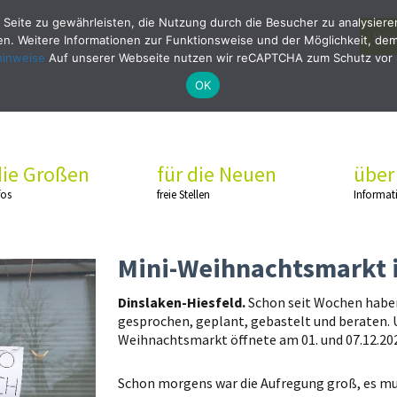
 Seite zu gewährleisten, die Nutzung durch die Besucher zu analysier
Bew
. Weitere Informationen zur Funktionsweise und der Möglichkeit, dem 
hinweise
Auf unserer Webseite nutzen wir reCAPTCHA zum Schutz vor
OK
die Großen
für die Neuen
über
fos
freie Stellen
Informat
Mini-Weihnachtsmarkt i
Dinslaken-Hiesfeld.
Schon seit Wochen haben 
gesprochen, geplant, gebastelt und beraten. U
Weihnachtsmarkt öffnete am 01. und 07.12.2022
Schon morgens war die Aufregung groß, es mu