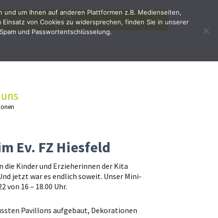
en und um Ihnen auf anderen Plattformen z.B. Medienseiten,
SEARCH
Search
irb`dich jetzt!
Einsatz von Cookies zu widersprechen, finden Sie in unserer
for:
 Spam und Passwortentschlüsselung.
 uns
ionen
m Ev. FZ Hiesfeld
die Kinder und Erzieherinnen der Kita
nd jetzt war es endlich soweit. Unser Mini-
 von 16 – 18.00 Uhr.
ssten Pavillons aufgebaut, Dekorationen