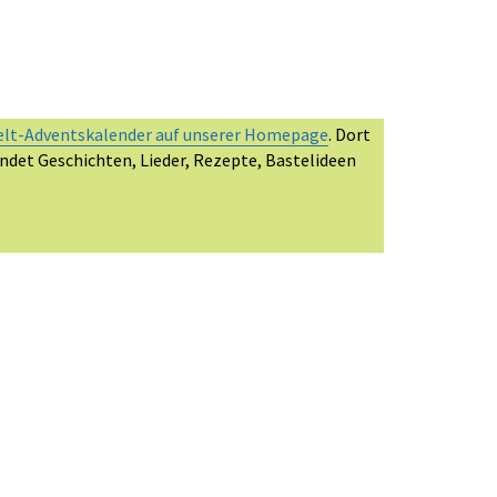
elt-Adventskalender auf unserer Homepage
. Dort
indet Geschichten, Lieder, Rezepte, Bastelideen
m