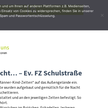
en und um Ihnen auf anderen Plattformen z.B. Medienseiten,
SEARCH
Search
irb`dich jetzt!
Einsatz von Cookies zu widersprechen, finden Sie in unserer
for:
 Spam und Passwortentschlüsselung.
 uns
ionen
cht… – Ev. FZ Schulstraße
„Männer-Kind-Zelten“ auf das Außengelände ein.
elte wurden aufgebaut und gemütlich für die Nacht
scheltieren.
taltet und an den jeweiligen Zelten befestigt. So
hört.
 Würstchen im Brötchen, Frikadellen, leckeren