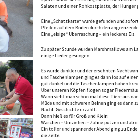
Salaten und einer Rohkostplatte, der Hunger g
Eine „Schatzkarte“ wurde gefunden und sofort
Pfeilen auf dem Boden durch den angrenzenden 
Eine „eisige“ Überraschung – ein leckeres Eis.
Zu später Stunde wurden Marshmallows am Lag
einige Lieder gesungen.
Es wurde dunkler und der ersehnten Nachtwan
und Taschenlampen ging es dann los auf eine
gut dunkel und die Taschenlampen haben kreu
Über unseren Köpfen flogen sogar Fledermä
Wann sieht man schon mal diese Tiere aus nä
Müde und mit schweren Beinen ging es dann zu
Nacht-Geschichte erzählt.
Dann hieß es für Groß und Klein:
Waschen – Umziehen – Zähne putzen und ab in
Ein toller und spannender Abend ging zu Ende
die Zelte.