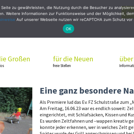
 Seite zu gewährleisten, die Nutzung durch die Besucher zu analysier
Bew
. Weitere Informationen zur Funktionsweise und der Möglichkeit, dem 
hinweise
Auf unserer Webseite nutzen wir reCAPTCHA zum Schutz vor
OK
die Großen
für die Neuen
über
fos
freie Stellen
Informat
Eine ganz besondere Na
Als Premiere lud das Ev. FZ Schulstraße zum 
Am Freitag, 16.06.23 war es endlich soweit: Z
eingerichtet, mit Schlafsäcken, Kissen und Ku
Es wurden Zeltfahnen und –wappen kreativ ges
konnte jeder erkennen, wer in welches Zelt ge
Später wurde der Grill angeschmissen und bei