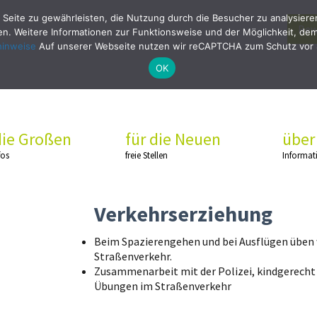
 Seite zu gewährleisten, die Nutzung durch die Besucher zu analysier
Bew
. Weitere Informationen zur Funktionsweise und der Möglichkeit, dem 
hinweise
Auf unserer Webseite nutzen wir reCAPTCHA zum Schutz vor
OK
die Großen
für die Neuen
über
fos
freie Stellen
Informat
Verkehrserziehung
Beim Spazierengehen und bei Ausflügen üben w
Straßenverkehr.
Zusammenarbeit mit der Polizei, kindgerecht 
Übungen im Straßenverkehr