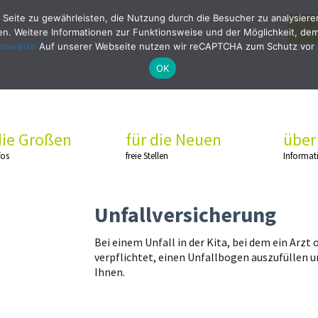
 Seite zu gewährleisten, die Nutzung durch die Besucher zu analysier
Bew
. Weitere Informationen zur Funktionsweise und der Möglichkeit, dem 
hinweise
Auf unserer Webseite nutzen wir reCAPTCHA zum Schutz vor
OK
die Großen
für die Neuen
über
fos
freie Stellen
Informat
Unfallversicherung
Bei einem Unfall in der Kita, bei dem ein Arzt
verpflichtet, einen Unfallbogen auszufüllen 
Ihnen.