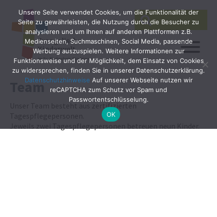
Unsere Seite verwendet Cookies, um die Funktionalität der
SEARCH
Search
Seite zu gewährleisten, die Nutzung durch die Besucher zu
for:
analysieren und um Ihnen auf anderen Plattformen z.B.
Medienseiten, Suchmaschinen, Social Media, passende
Werbung auszuspielen. Weitere Informationen zur
Funktionsweise und der Möglichkeit, dem Einsatz von Cookies
zu widersprechen, finden Sie in unserer Datenschutzerklärung.
Datenschutzhinweise
Auf unserer Webseite nutzen wir
Team
reCAPTCHA zum Schutz vor Spam und
Passwortentschlüsselung.
Unser Team besteht aus zertifizierten
OK
Tagespflegepersonen.
Jeweils zwei Tagespflegepersonen betreuen neun Kinder.