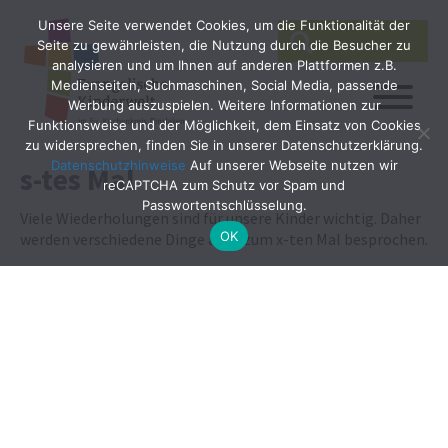
Unsere Seite verwendet Cookies, um die Funktionalität der
SEARCH
Search
Seite zu gewährleisten, die Nutzung durch die Besucher zu
for:
analysieren und um Ihnen auf anderen Plattformen z.B.
Medienseiten, Suchmaschinen, Social Media, passende
Werbung auszuspielen. Weitere Informationen zur
Funktionsweise und der Möglichkeit, dem Einsatz von Cookies
zu widersprechen, finden Sie in unserer Datenschutzerklärung.
Datenschutzhinweise
Auf unserer Webseite nutzen wir
s-tes Mal
reCAPTCHA zum Schutz vor Spam und
Passwortentschlüsselung.
Viele Wiederholungen sind für unsere Kinder wichtig. Daher
OK
werden verschiedene Dinge auch zum x-ten Mal besprochen.