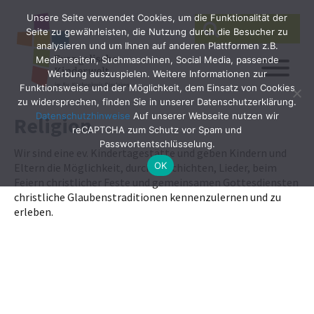
Unsere Seite verwendet Cookies, um die Funktionalität der
SEARCH
Search
Seite zu gewährleisten, die Nutzung durch die Besucher zu
for:
analysieren und um Ihnen auf anderen Plattformen z.B.
Medienseiten, Suchmaschinen, Social Media, passende
Werbung auszuspielen. Weitere Informationen zur
Funktionsweise und der Möglichkeit, dem Einsatz von Cookies
zu widersprechen, finden Sie in unserer Datenschutzerklärung.
Datenschutzhinweise
Auf unserer Webseite nutzen wir
Religion
reCAPTCHA zum Schutz vor Spam und
Passwortentschlüsselung.
Wir sind eine ev. Kindertagestätte und geben Kindern und
OK
Eltern die Möglichkeit, durch Geschichten, Lieder, beim
Feiern christlicher Feste und gemeinsamen Gottesdiensten
christliche Glaubenstraditionen kennenzulernen und zu
erleben.