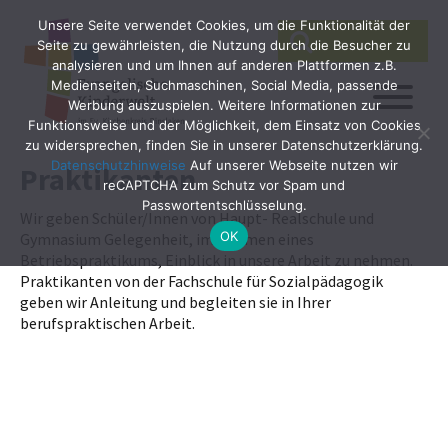
Unsere Seite verwendet Cookies, um die Funktionalität der
SEARCH
Search
Seite zu gewährleisten, die Nutzung durch die Besucher zu
for:
analysieren und um Ihnen auf anderen Plattformen z.B.
Medienseiten, Suchmaschinen, Social Media, passende
Werbung auszuspielen. Weitere Informationen zur
Funktionsweise und der Möglichkeit, dem Einsatz von Cookies
zu widersprechen, finden Sie in unserer Datenschutzerklärung.
Datenschutzhinweise
Auf unserer Webseite nutzen wir
Praktikanten
reCAPTCHA zum Schutz vor Spam und
Passwortentschlüsselung.
Wir geben Schüler/Innen von Haupt- Realschule und
OK
Gymnasium Gelegenheit, im Rahmen eines
Betriebspraktikums, Einblick in unsere Arbeit zu nehmen.
Praktikanten von der Fachschule für Sozialpädagogik
geben wir Anleitung und begleiten sie in Ihrer
berufspraktischen Arbeit.