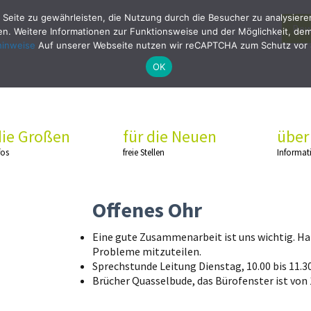
 Seite zu gewährleisten, die Nutzung durch die Besucher zu analysier
Bew
. Weitere Informationen zur Funktionsweise und der Möglichkeit, dem 
hinweise
Auf unserer Webseite nutzen wir reCAPTCHA zum Schutz vor
OK
die Großen
für die Neuen
über
fos
freie Stellen
Informat
Offenes Ohr
Eine gute Zusammenarbeit ist uns wichtig. Hab
Probleme mitzuteilen.
Sprechstunde Leitung Dienstag, 10.00 bis 11.3
Brücher Quasselbude, das Bürofenster ist von 