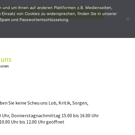
en und um Ihnen auf anderen Plattformen z.B. Medienseiten,
SEARCH
Search
irb`dich jetzt!
Einsatz von Cookies zu widersprechen, finden Sie in unserer
for:
 Spam und Passwortentschlüsselung.
 uns
ionen
en Sie keine Scheu uns Lob, Kritik, Sorgen,
0 Uhr, Donnerstagnachmittag 15.00 bis 16.00 Uhr
10.00 Uhr bis 12.00 Uhr geöffnet