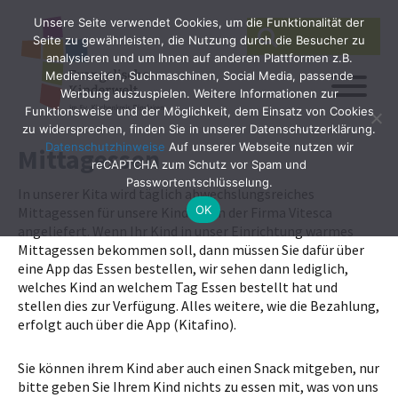
Unsere Seite verwendet Cookies, um die Funktionalität der
SEARCH
Search
Seite zu gewährleisten, die Nutzung durch die Besucher zu
for:
analysieren und um Ihnen auf anderen Plattformen z.B.
Medienseiten, Suchmaschinen, Social Media, passende
Werbung auszuspielen. Weitere Informationen zur
Funktionsweise und der Möglichkeit, dem Einsatz von Cookies
zu widersprechen, finden Sie in unserer Datenschutzerklärung.
Datenschutzhinweise
Auf unserer Webseite nutzen wir
Mittagessen
reCAPTCHA zum Schutz vor Spam und
Passwortentschlüsselung.
In unserer Kita wird täglich abwechslungsreiches
OK
Mittagessen für unsere Kinder von der Firma Vitesca
angeliefert. Wenn Ihr Kind in unser Einrichtung warmes
Mittagessen bekommen soll, dann müssen Sie dafür über
eine App das Essen bestellen, wir sehen dann lediglich,
welches Kind an welchem Tag Essen bestellt hat und
stellen dies zur Verfügung. Alles weitere, wie die Bezahlung,
erfolgt auch über die App (Kitafino).
Sie können ihrem Kind aber auch einen Snack mitgeben, nur
bitte geben Sie Ihrem Kind nichts zu essen mit, was von uns