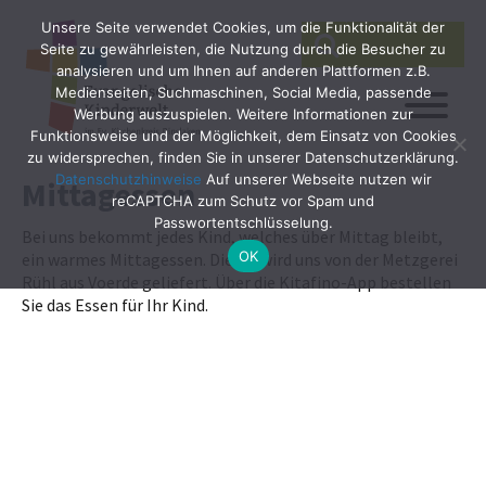
Unsere Seite verwendet Cookies, um die Funktionalität der
SEARCH
Search
Seite zu gewährleisten, die Nutzung durch die Besucher zu
for:
analysieren und um Ihnen auf anderen Plattformen z.B.
Medienseiten, Suchmaschinen, Social Media, passende
Werbung auszuspielen. Weitere Informationen zur
Funktionsweise und der Möglichkeit, dem Einsatz von Cookies
zu widersprechen, finden Sie in unserer Datenschutzerklärung.
Datenschutzhinweise
Auf unserer Webseite nutzen wir
Mittagessen
reCAPTCHA zum Schutz vor Spam und
Passwortentschlüsselung.
Bei uns bekommt jedes Kind, welches über Mittag bleibt,
OK
ein warmes Mittagessen. Dieses wird uns von der Metzgerei
Rühl aus Voerde geliefert. Über die Kitafino-App bestellen
Sie das Essen für Ihr Kind.