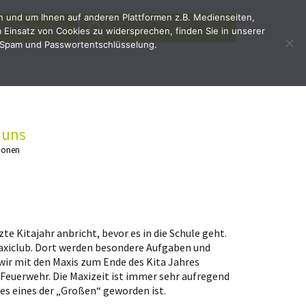
en und um Ihnen auf anderen Plattformen z.B. Medienseiten,
SEARCH
Search
irb`dich jetzt!
Einsatz von Cookies zu widersprechen, finden Sie in unserer
for:
 Spam und Passwortentschlüsselung.
 uns
ionen
te Kitajahr anbricht, bevor es in die Schule geht.
axiclub. Dort werden besondere Aufgaben und
ir mit den Maxis zum Ende des Kita Jahres
 Feuerwehr. Die Maxizeit ist immer sehr aufregend
d es eines der „Großen“ geworden ist.