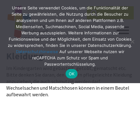
Unsere Seite verwendet Cookies, um die Funktionalität der
SEARCH
Search
Seite zu gewährleisten, die Nutzung durch die Besucher zu
for:
analysieren und um Ihnen auf anderen Plattformen z.B.
Medienseiten, Suchmaschinen, Social Media, passende
Werbung auszuspielen. Weitere Informationen zur
Funktionsweise und der Möglichkeit, dem Einsatz von Cookies
zu widersprechen, finden Sie in unserer Datenschutzerklärung.
Datenschutzhinweise
Auf unserer Webseite nutzen wir
Kleidung
reCAPTCHA zum Schutz vor Spam und
Passwortentschlüsselung.
Im Kindergarten wird gebastelt, getobt, gematscht etc.
OK
Bitte denken Sie daran, den Kindern pflegeleichte Kleidung
anzuziehen, die auch schmutzig werden darf.
Wechselsachen und Matschhosen können in einem Beutel
aufbewahrt werden.