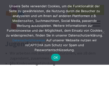
Unsere Seite verwendet Cookies, um die Funktionalität der
SEARCH
Search
Seite zu gewährleisten, die Nutzung durch die Besucher zu
for:
analysieren und um Ihnen auf anderen Plattformen z.B.
Medienseiten, Suchmaschinen, Social Media, passende
Werbung auszuspielen. Weitere Informationen zur
Funktionsweise und der Möglichkeit, dem Einsatz von Cookies
zu widersprechen, finden Sie in unserer Datenschutzerklärung.
Datenschutzhinweise
Auf unserer Webseite nutzen wir
Jugendamt
reCAPTCHA zum Schutz vor Spam und
Passwortentschlüsselung.
Wir arbeiten mit diversen Institutionen, wie zB dem
OK
Jugendamt, zusammen.
§8a Kindeswohlgefährdung