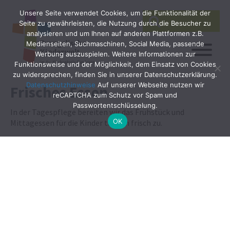
Unsere Seite verwendet Cookies, um die Funktionalität der
SEARCH
Search
Seite zu gewährleisten, die Nutzung durch die Besucher zu
for:
analysieren und um Ihnen auf anderen Plattformen z.B.
Medienseiten, Suchmaschinen, Social Media, passende
Werbung auszuspielen. Weitere Informationen zur
Funktionsweise und der Möglichkeit, dem Einsatz von Cookies
zu widersprechen, finden Sie in unserer Datenschutzerklärung.
Datenschutzhinweise
Auf unserer Webseite nutzen wir
Frisches Essen
reCAPTCHA zum Schutz vor Spam und
Passwortentschlüsselung.
In der Tagespflege bereiten wir das Frühstück und
OK
Mittagessen für die Kinder täglich frisch zu.