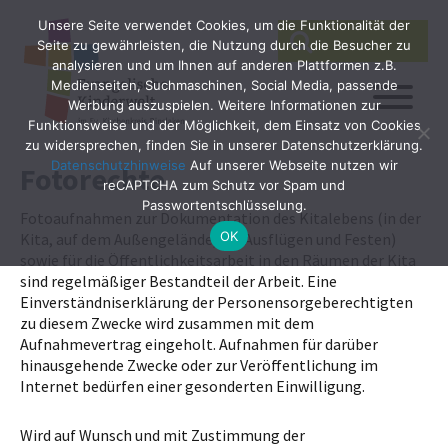
Unsere Seite verwendet Cookies, um die Funktionalität der
SEARCH
Search
Seite zu gewährleisten, die Nutzung durch die Besucher zu
for:
analysieren und um Ihnen auf anderen Plattformen z.B.
Medienseiten, Suchmaschinen, Social Media, passende
Werbung auszuspielen. Weitere Informationen zur
Funktionsweise und der Möglichkeit, dem Einsatz von Cookies
zu widersprechen, finden Sie in unserer Datenschutzerklärung.
Datenschutzhinweise
Auf unserer Webseite nutzen wir
Fotorechte
reCAPTCHA zum Schutz vor Spam und
Passwortentschlüsselung.
Fotoaufnahmen zur Dokumentation des Kitalebens (in der
OK
Kita, auf dem Außengelände, bei Ausflügen und Festen)
sowie für die Öffentlichkeitsarbeit in den Räumen der Kita
sind regelmäßiger Bestandteil der Arbeit. Eine
Einverständniserklärung der Personensorgeberechtigten
zu diesem Zwecke wird zusammen mit dem
Aufnahmevertrag eingeholt. Aufnahmen für darüber
hinausgehende Zwecke oder zur Veröffentlichung im
Internet bedürfen einer gesonderten Einwilligung.
Wird auf Wunsch und mit Zustimmung der