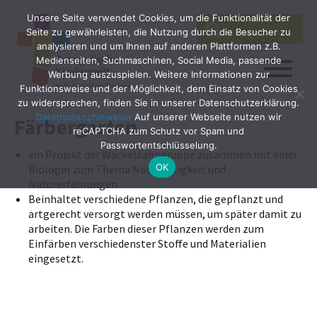
Unsere Seite verwendet Cookies, um die Funktionalität der
SEARCH
Search
Seite zu gewährleisten, die Nutzung durch die Besucher zu
for:
analysieren und um Ihnen auf anderen Plattformen z.B.
Medienseiten, Suchmaschinen, Social Media, passende
Werbung auszuspielen. Weitere Informationen zur
Funktionsweise und der Möglichkeit, dem Einsatz von Cookies
zu widersprechen, finden Sie in unserer Datenschutzerklärung.
Datenschutzhinweise
Auf unserer Webseite nutzen wir
Färbergarten
reCAPTCHA zum Schutz vor Spam und
Passwortentschlüsselung.
ein Projekt der Wackelzahngruppe zusammen mit einer
OK
Biologin zum Thema Nachhaltigkeit und
Naturerfahrungen
Beinhaltet verschiedene Pflanzen, die gepflanzt und
artgerecht versorgt werden müssen, um später damit zu
arbeiten. Die Farben dieser Pflanzen werden zum
Einfärben verschiedenster Stoffe und Materialien
eingesetzt.