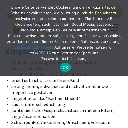
Unsere Seite verwendet Cookies, um die Funktionalität der
SEARCH
Search
Seite zu gewährleisten, die Nutzung durch die Besucher zu
for:
analysieren und um Ihnen auf anderen Plattformen z.B.
Medienseiten, Suchmaschinen, Social Media, passende
Werbung auszuspielen. Weitere Informationen zur
Funktionsweise und der Möglichkeit, dem Einsatz von Cookies
zu widersprechen, finden Sie in unserer Datenschutzerklärung.
Datenschutzhinweise
Auf unserer Webseite nutzen wir
Eingewöhnungsphase
reCAPTCHA zum Schutz vor Spam und
Passwortentschlüsselung.
bildet die Grundlage einer vertrauensvollen
OK
Zusammenarbeit
ist eine sehr intensive und sensible Zeit
orientiert sich stark an Ihrem Kind
so angenehm, individuell und nachvollziehbar wie
möglich zu gestalten
angelehnt an das “Berliner Modell”
dauert unterschiedlich lang
kontinuierlicher Gesprächsaustausch mit den Eltern,
enge Zusammenarbeit
Schwerpunkte: Ankommen, Umschauen, Vertrauen