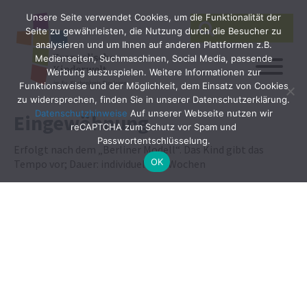
Unsere Seite verwendet Cookies, um die Funktionalität der
SEARCH
Search
Seite zu gewährleisten, die Nutzung durch die Besucher zu
for:
analysieren und um Ihnen auf anderen Plattformen z.B.
Medienseiten, Suchmaschinen, Social Media, passende
Werbung auszuspielen. Weitere Informationen zur
Funktionsweise und der Möglichkeit, dem Einsatz von Cookies
zu widersprechen, finden Sie in unserer Datenschutzerklärung.
Datenschutzhinweise
Auf unserer Webseite nutzen wir
Eingewöhnung
reCAPTCHA zum Schutz vor Spam und
Passwortentschlüsselung.
Erfolgt nach dem „Berliner Modell“. Das Kind gibt das
OK
Tempo vor; Dauer: individuell 4-6 Wochen