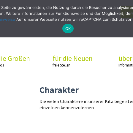
 Seite zu gewährleisten, die Nutzung durch die Besucher zu analysier
Bew
. Weitere Informationen zur Funktionsweise und der Möglichkeit, dem 
hinweise
Auf unserer Webseite nutzen wir reCAPTCHA zum Schutz vor
OK
die Großen
für die Neuen
über
fos
freie Stellen
Informat
Charakter
Die vielen Charaktere in unserer Kita begeist
einzelnen kennenzulernen.