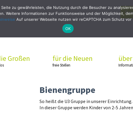
 Seite zu gewährleisten, die Nutzung durch die Besucher zu analysier
Bew
. Weitere Informationen zur Funktionsweise und der Möglichkeit, dem 
hinweise
Auf unserer Webseite nutzen wir reCAPTCHA zum Schutz vor
OK
die Großen
für die Neuen
über
fos
freie Stellen
Informat
Bienengruppe
So heißt die U3 Gruppe in unserer Einrichtung.
In dieser Gruppe werden Kinder von 2-5 Jahren