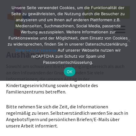
Unsere Seite verwendet Cookies, um die Funktionalität der
SEARCH
Search
Seite zu gewährleisten, die Nutzung durch die Besucher zu
for:
analysieren und um Ihnen auf anderen Plattformen z.B.
Medienseiten, Suchmaschinen, Social Media, passende
Werbung auszuspielen. Weitere Informationen zur
Funktionsweise und der Möglichkeit, dem Einsatz von Cookies
zu widersprechen, finden Sie in unserer Datenschutzerklärung.
Datenschutzhinweise
Auf unserer Webseite nutzen wir
Aushänge
reCAPTCHA zum Schutz vor Spam und
Passwortentschlüsselung.
Sowohl am schwarzen Brett im Eingangsbereich als auch
OK
an den Infowänden der Gruppen finden Sie viele
Informationen, die unseren Alltag in der
Kindertageseinrichtung sowie Angebote des
Familienzentrums betreffen.
Bitte nehmen Sie sich die Zeit, die Informationen
regelmäßig zu lesen. Selbstverständlich werden Sie auch in
Angebotsflyern und persönlichen Briefen/E-Mails über
unsere Arbeit informiert.