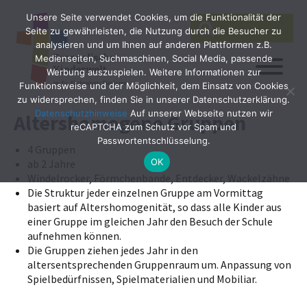
Unsere Seite verwendet Cookies, um die Funktionalität der
SEARCH
Search
Seite zu gewährleisten, die Nutzung durch die Besucher zu
for:
analysieren und um Ihnen auf anderen Plattformen z.B.
Medienseiten, Suchmaschinen, Social Media, passende
Werbung auszuspielen. Weitere Informationen zur
Funktionsweise und der Möglichkeit, dem Einsatz von Cookies
zu widersprechen, finden Sie in unserer Datenschutzerklärung.
Datenschutzhinweise
Auf unserer Webseite nutzen wir
Altershomogene Gruppen
reCAPTCHA zum Schutz vor Spam und
Passwortentschlüsselung.
4 Gruppen
OK
ab 2 Jahre
Windelrocker, Förmchenbande, Entdecker, Wackelzähne
Die Struktur jeder einzelnen Gruppe am Vormittag
basiert auf Altershomogenität, so dass alle Kinder aus
einer Gruppe im gleichen Jahr den Besuch der Schule
aufnehmen können.
Die Gruppen ziehen jedes Jahr in den
altersentsprechenden Gruppenraum um. Anpassung von
Spielbedürfnissen, Spielmaterialien und Mobiliar.