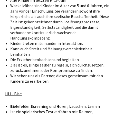
Alle Kinder im letzten Kita-Jahr
Wackelzähne sind Kinder im Alter von 5 und 6 Jahren, ein
Jahr vor der Einschulung. Sie verändern sowohl ihre
körperliche als auch ihre seelische Beschaffenheit. Diese
Zeit ist gekennzeichnet durch Loslösungsprozesse,
Eigenständigkeit, Selbstständigkeit und die damit
verbundene kontinuierlich wachsende
Handlungskompetenz.
Kinder treten miteinander in Interaktion.
Kann auch Streit und Meinungsverschiedenheit
beinhalten.
Die Erzieher beobachten und begleiten.
Ziel ist es, Dinge selber zu regeln, sich durchzusetzen,
zurückzunehmen oder Kompromisse zu finden.
Wir sehen uns als Partner, dieses gemeinsam mit den
Kindern zu erarbeiten.
HLL- Bisc:
Bi
elefelder
Sc
reening und
H
ören,
L
auschen,
L
ernen
Ist ein spielerisches Testverfahren mit Reimen,