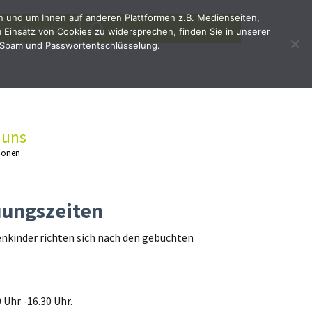
en und um Ihnen auf anderen Plattformen z.B. Medienseiten,
SEARCH
Search
irb`dich jetzt!
Einsatz von Cookies zu widersprechen, finden Sie in unserer
for:
 Spam und Passwortentschlüsselung.
 uns
ionen
uungszeiten
enkinder richten sich nach den gebuchten
 Uhr -16.30 Uhr.