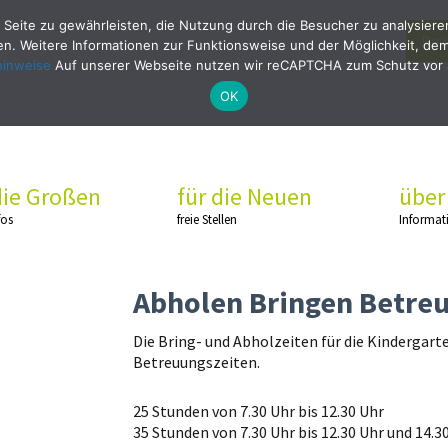
 Seite zu gewährleisten, die Nutzung durch die Besucher zu analysier
Bew
. Weitere Informationen zur Funktionsweise und der Möglichkeit, dem 
hinweise
Auf unserer Webseite nutzen wir reCAPTCHA zum Schutz vor
OK
die Großen
für die Neuen
über
fos
freie Stellen
Informat
Abholen Bringen Betre
Die Bring- und Abholzeiten für die Kindergart
Betreuungszeiten.
25 Stunden von 7.30 Uhr bis 12.30 Uhr
35 Stunden von 7.30 Uhr bis 12.30 Uhr und 14.30