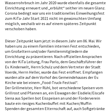
Wasserrohrbruch im Jahr 2020 wurde ebenfalls die gesamte
Einrichtung erneuert und „erblüht“ seither im neuen Glanz.
Corona bedingt war uns ein traditionelles Einweihungsfest
zum KiTa-Jahr Start 2021 nicht im gewünschten Umfang
möglich, weshalb wir es auf einem späteres Zeitpunkt
verschoben haben.
Dieser Zeitpunkt kam jetzt in diesem Jahr am 06. Mai. Wir
haben uns zu einem Familien internen Fest entschieden,
um Großeltern und/oder Familienmitgliedern die
Einrichtung zu präsentieren. Nach offiziellen Ansprachen
von der KiTa Leitung, Frau Parlo, dem Geschäftsführer der
Ev. Kinderwelt, Herrn Schulz und dem Vertreter der Stadt
Voerde, Herrn Heller, wurde das Fest eröffnet. Empfangen
wurden alle auf dem Vorhof des Gemeindehauses der Ev.
Kirche wie bei einem „Food-Truck-Festival“.
Der Grillmeister, Herr Rühl, bot verschiedene Speisen vom
Grillrost und Pfannen an, ein Eiswagen der Eisdiele/Eiscafe
Siena aus Spellen bot Eisspeisen an und der Förderverein
baute ein riesiges Kuchenbuffet mit Kuchen/Muffin
Spenden der gesamten Elternschaft auf, auch Softgetränke