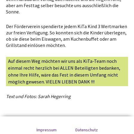
aber am Festtag selber besuchte uns ausschließlich die
Sonne.
Der Förderverein spendierte jedem KiTa Kind 3 Wertmarken
zur freien Verfügung. So konnten sich die Kinder überlegen,
ob sie diese beim Eiswagen, am Kuchenbuffet oder am
Grillstand einlösen möchten.
Auf diesem Weg möchten wir uns als KiTa-Team noch
einmal recht herzlich bei ALLEN Beteiligten bedanken,
ohne Ihre Hilfe, wäre das Fest in diesem Umfang nicht
möglich gewesen. VIELEN LIEBEN DANK !!!
Text und Fotos: Sarah Hegerring
Impressum
Datenschutz