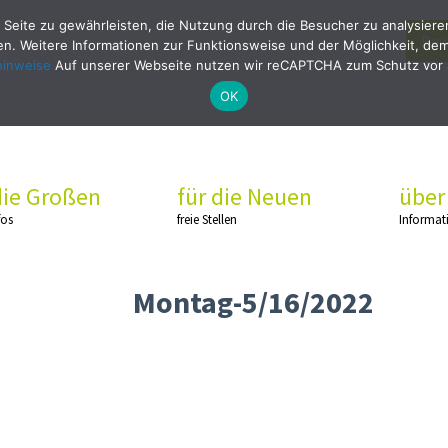
 Seite zu gewährleisten, die Nutzung durch die Besucher zu analysier
Bew
. Weitere Informationen zur Funktionsweise und der Möglichkeit, dem 
hinweise
Auf unserer Webseite nutzen wir reCAPTCHA zum Schutz vor
OK
die Großen
für die Neuen
über
fos
freie Stellen
Informat
Montag-5/16/2022