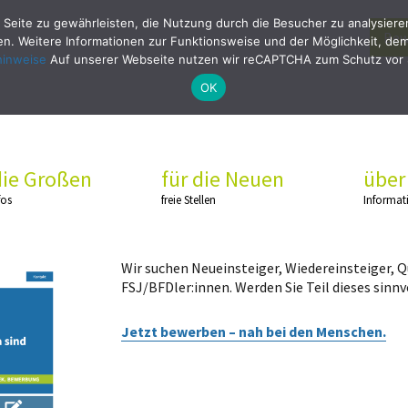
 Seite zu gewährleisten, die Nutzung durch die Besucher zu analysier
Bew
. Weitere Informationen zur Funktionsweise und der Möglichkeit, dem 
hinweise
Auf unserer Webseite nutzen wir reCAPTCHA zum Schutz vor
OK
die Großen
für die Neuen
über
fos
freie Stellen
Informat
Wir suchen Neueinsteiger, Wiedereinsteiger, 
FSJ/BFDler:innen. Werden Sie Teil dieses sinnv
Jetzt bewerben – nah bei den Menschen.